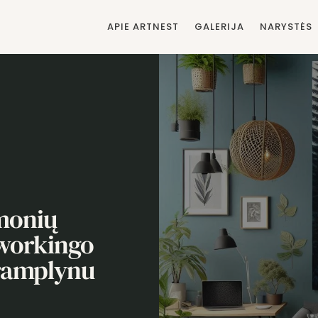
APIE ARTNEST
GALERIJA
NARYSTĖS
įmonių
oworkingo
ramplynu