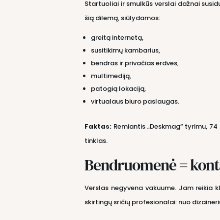
Startuoliai ir smulkūs verslai dažnai sus
šią dilemą, siūlydamos:
greitą internetą,
susitikimų kambarius,
bendras ir privačias erdves,
multimediją,
patogią lokaciją,
virtualaus biuro paslaugas.
Faktas:
Remiantis „Deskmag“ tyrimu, 74 %
tinklas.
Bendruomenė = konta
Verslas negyvena vakuume. Jam reikia klie
skirtingų sričių profesionalai: nuo dizaineri