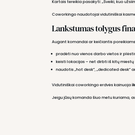
Kartais tereikia pasakyti: „Sveiki, kuo užsi
Coworkingo naudotojai vidutiniškai kasm
Lankstumas tolygus fin
Augant komandai ar keičiantis poreikiams,
pradėti nuo vienos darbo vietos ir plėsti
keisti lokacijas – net dirbti iš kitų miest
naudotis „hot desk“, „dedicated desk“ a
Vidutiniškai coworkingo erdvės kainuoja
i
Jeigu jūsų komanda šiuo metu kuriama, au