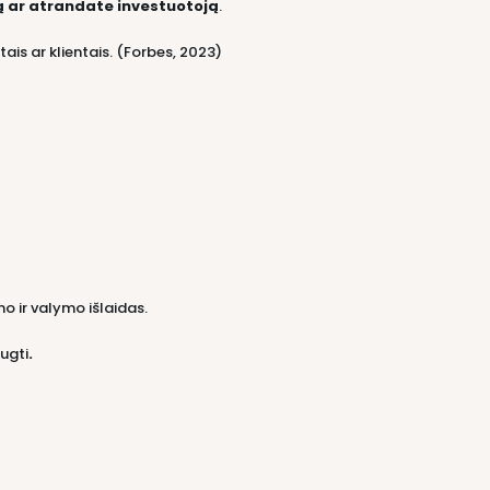
 ar atrandate investuotoją
.
ktais ar klientais. (Forbes, 2023)
mo ir valymo išlaidas.
ugti
.