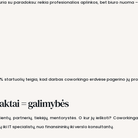
iduria su paradoksu: reikia profesionalios aplinkos, bet biuro nuoma
 startuolių teigia, kad darbas coworkingo erdvėse pagerino jų pr
ktai = galimybės
ntų, partnerių, tiekėjų, mentorystės. O kur jų ieškoti? Coworkingas
ų iki IT specialistų, nuo finansininkų iki verslo konsultantų.