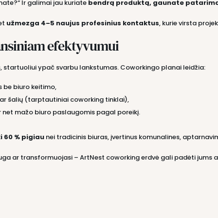
imate?“ Ir galimai jau kuriate
bendrą produktą, gaunate patarimą
et
užmezga 4–5 naujus profesinius kontaktus
, kurie virsta proje
ansiniam efektyvumui
 startuoliui ypač svarbu lankstumas. Coworkingo planai leidžia:
s be biuro keitimo,
ų ar šalių (tarptautiniai coworking tinklai),
r net mažo biuro paslaugomis pagal poreikį.
ki 60 % pigiau
nei tradicinis biuras, įvertinus komunalines, aptarnavi
ga ar transformuojasi – ArtNest coworking erdvė gali padėti jums a