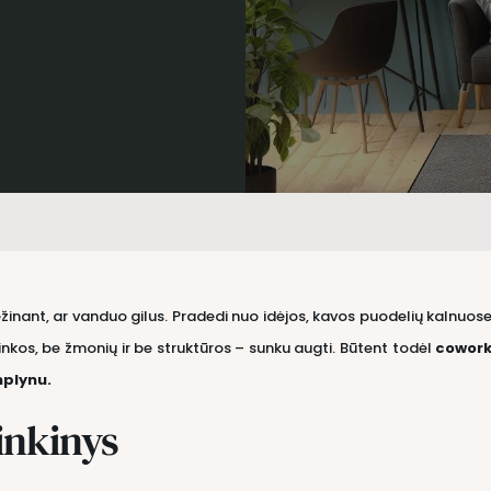
 nežinant, ar vanduo gilus. Pradedi nuo idėjos, kavos puodelių kalnuo
inkos, be žmonių ir be struktūros – sunku augti. Būtent todėl
cowork
mplynu.
inkinys