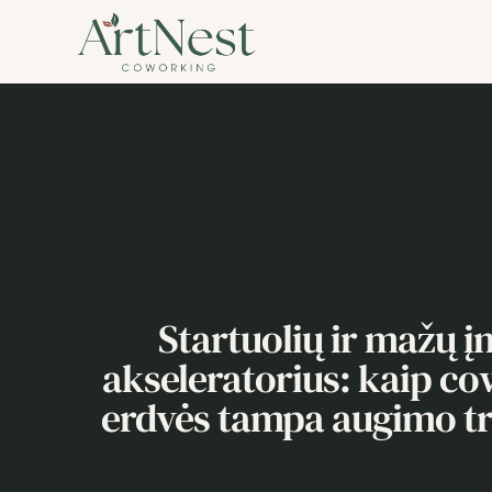
Startuolių ir mažų 
akseleratorius: kaip c
erdvės tampa augimo t